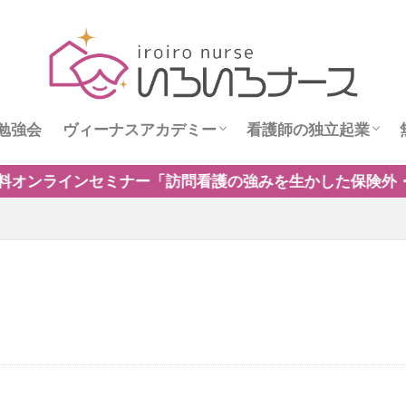
勉強会
ヴィーナスアカデミー
看護師の独立起業
ス
ヴィーナスニュース
看護師独立インタビ
生かした保険外・自費サービスの新規事業のつくり方」開