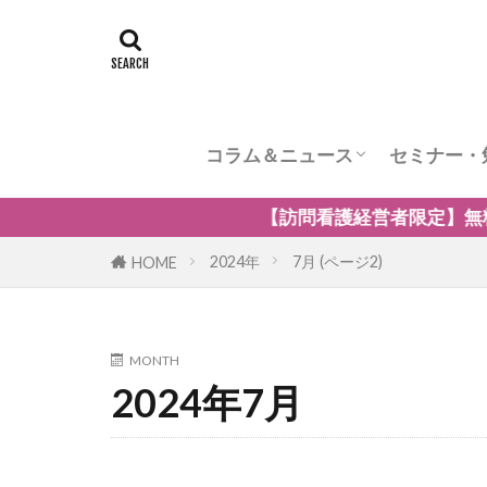
コラム＆ニュース
セミナー・
訪問看護のケア内容
訪問看護の管理者の役割
訪問看護のリスク管理
訪問看護の加算
訪問看護とナーシングホーム
訪問看護の自費・保険外サービ
訪問看護師のウェルビーング
小児の訪問看護
精神科訪問看護
訪問看護の法律
訪問看護師のマネジメント
経営者限定】無料オンラインセミナー「訪問看護の強みを
2024年
7月 (ページ2)
HOME
MONTH
2024年7月