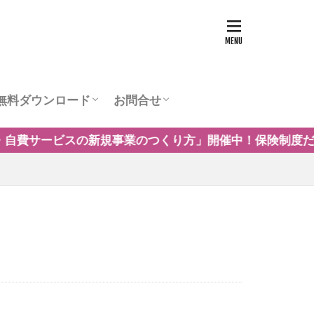
無料ダウンロード
お問合せ
ュー
営業チラシテンプレート
訪問看護お役立ち資料
訪問看護の商圏調査
運営会社
催中！保険制度だけに頼らない自費・保険外サービスの事例